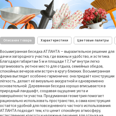
Описание товара
Характеристики
Цветовые палитры
Восьмигранная беседка АТЛАНТА — выразительное решение для
дачи и загородного участка, где важны и удобство, и эстетика.
Благодаря габаритам 5 м и площади 17,7 м² внутри легко
организовать уютное место для отдыха, семейных обедов,
спокойных вечеров или встреч в кругу близких. Восьмигранная
форма выглядит особенно гармонично: она придаёт конструкции
лёгкость, делает её визуально аккуратной и одновременно
основательной. Деревянная беседка хорошо вписывается в
природный ландшафт, создавая ощущение уюта и
завершённости участка. Продуманная геометрия помогает
рационально использовать пространство, а сама конструкция
остаётся удобной для повседневного частного использования.
АТЛАНТА подходит тем, кто ценит спокойную атмосферу,
естественную красоту и надежные решения для отдыха на