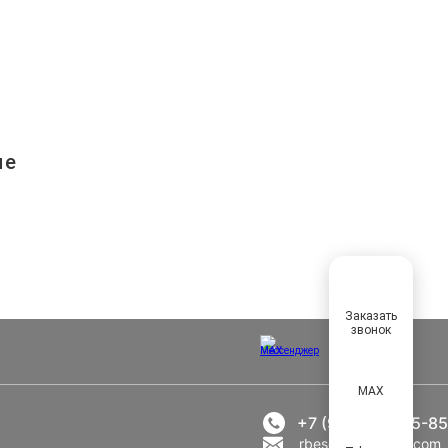
ые
Заказать
звонок
MAX
+7 (969) 777-85-85
rbesedka@gmail.com