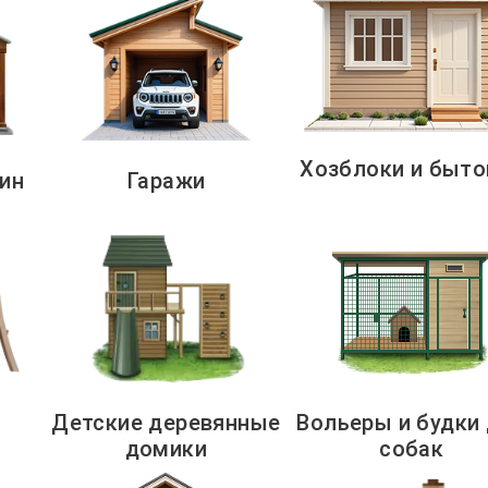
Хозблоки и быто
ин
Гаражи
Детские деревянные
Вольеры и будки
домики
собак