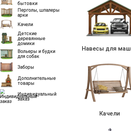
бытовки
Перголы, шпалеры
арки
Качели
Детские
деревянные
домики
Навесы для маш
Вольеры и будки
для собак
Заборы
Дополнительные
товары
Индивидуальный
заказ
Качели