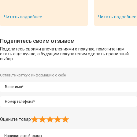
беседку. Чуть сро
сдвинулись, но это
критично. Монтаж
Читать подробнее
Читать подробнее
Михал — красавцы!
быстро, как констр
собой убрали в пакеты. 
Татьяне за терпен
Поделитесь своим отзывом
слаженную работу!
ужины, и посиделк
Поделитесь своими впечатлениями о покупке, помогите нам
детям нравится. Рек
стать еще лучше, а будущим покупателям сделать правилный
Если сомневаетес
выбор
выездного менедж
личный гид в мире
Оставьте краткую информацию о себе
Оцените товар