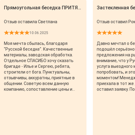
Прямоугольная беседка ПРИТЯЖЕНИЕ 4х8
Застекленная б
Отзыв оставила Светлана
Отзыв оставил Ром
10.06.2025
Моя мечта сбылась, благодаря
Давно мечтал о бе
"Русской беседке". Качественные
подошёл серьёзно 
материалы, заводская обработка.
предложения на ры
Отдельное СПАСИБО хочу сказать
внимание, что у Р
бригаде - Илье и Сергею, ребята,
услуга выездного
строители от бога. Пунктуальны,
попробовать, и эт
отзывчивы, аккуратны, приятные в
моментом! Менеджер Татьяна
общении. Советую всем данную
приехала в тот же 
компанию, сопоставление цены и
оставил заявку. П
качества на все 100%.
покрытий, объясн
Помогла определи
установки. Ответи
вопросов, даже на
казались глупыми.
замеры. Так я решился на покупку и
стал ждать пока 