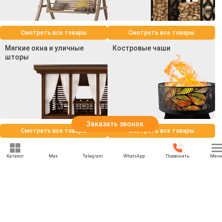
Смотреть все товары
Смотреть все товары
Мягкие окна и уличные
Костровые чаши
шторы
Заказать звонок
Смотреть все товары
Смотреть все товары
Каталог
Max
Telegram
WhatsApp
Позвонить
Мен
+7 (969) 777-85-85
rbesedka@gmail.com