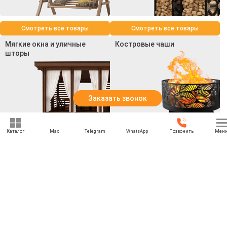
Смотреть все товары
Смотреть все товары
Мягкие окна и уличные
Костровые чаши
шторы
Заказать звонок
Смотреть все товары
Смотреть все товары
Каталог
Max
Telegram
WhatsApp
Позвонить
Мен
+7 (969) 777-85-85
rbesedka@gmail.com
Написать директору